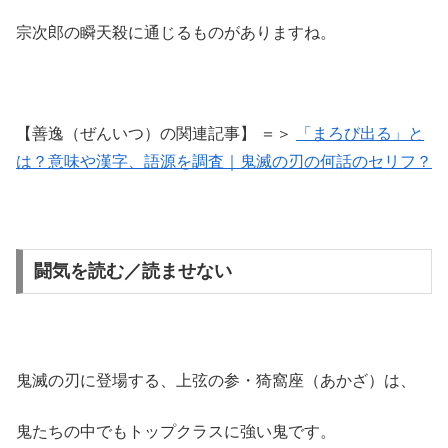
宗次郎の瞬天殺に通じるものがありますね。
【善逸（ぜんいつ）の関連記事】 ＝＞
「まろび出る」と
は？意味や漢字、語源を調査｜鬼滅の刃の何話のセリフ？
闘気を読む／読ませない
鬼滅の刃に登場する、上弦の参・猗窩座（あかざ）は、
鬼たちの中でもトップクラスに強い鬼です。