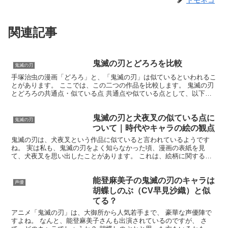
トモネコ
関連記事
鬼滅の刃とどろろを比較
鬼滅の刃
手塚治虫の漫画「どろろ」と、「鬼滅の刃」は似ているといわれるこ
とがあります。 ここでは、この二つの作品を比較します。 鬼滅の刃
とどろろの共通点・似ている点 共通点や似ている点として、以下を
思いつきました。 人間に戻ろうとする／身体を取り戻そ...
鬼滅の刃と犬夜叉の似ている点に
鬼滅の刃
ついて｜時代やキャラの絵の観点
鬼滅の刃は、犬夜叉という作品に似ていると言われているようです
ね。 実は私も、鬼滅の刃をよく知らなかった頃、漫画の表紙を見
て、犬夜叉を思い出したことがあります。 これは、絵柄に関する感
想でした。 それはともかく、ここでは、両作品を比べ、共通点...
能登麻美子の鬼滅の刃のキャラは
声優
胡蝶しのぶ（CV早見沙織）と似
てる？
アニメ「鬼滅の刃」は、大御所から人気若手まで、 豪華な声優陣で
すよね。 なんと、能登麻美子さんも出演されているのですが、 さ