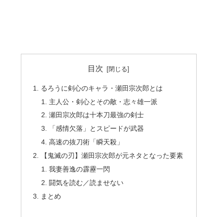
目次
るろうに剣心のキャラ・瀬田宗次郎とは
主人公・剣心とその敵・志々雄一派
瀬田宗次郎は十本刀最強の剣士
「感情欠落」とスピードが武器
高速の抜刀術「瞬天殺」
【鬼滅の刃】瀬田宗次郎が元ネタとなった要素
我妻善逸の霹靂一閃
闘気を読む／読ませない
まとめ