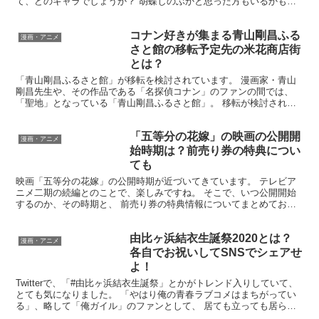
て、どのキャラでしょうか？ 胡蝶しのぶかと思った方もいるかもし
れませんが、 しのぶ役を担当されているのは、能登さんと...
コナン好きが集まる青山剛昌ふる
漫画・アニメ
さと館の移転予定先の米花商店街
とは？
「青山剛昌ふるさと館」が移転を検討されています。 漫画家・青山
剛昌先生や、その作品である「名探偵コナン」のファンの間では、
「聖地」となっている「青山剛昌ふるさと館」。 移転が検討されて
いるのは、訪ねてくるお客さんがとても多いからだそうで、...
「五等分の花嫁」の映画の公開開
漫画・アニメ
始時期は？前売り券の特典につい
ても
映画「五等分の花嫁」の公開時期が近づいてきています。 テレビア
ニメ二期の続編とのことで、楽しみですね。 そこで、いつ公開開始
するのか、その時期と、 前売り券の特典情報についてまとめておき
たいと思います。 映画「五等分の花嫁」の公開時期 五等...
由比ヶ浜結衣生誕祭2020とは？
漫画・アニメ
各自でお祝いしてSNSでシェアせ
よ！
Twitterで、「#由比ヶ浜結衣生誕祭」とかがトレンド入りしていて、
とても気になりました。 「やはり俺の青春ラブコメはまちがってい
る」、略して「俺ガイル」のファンとして、 居ても立っても居られ
なくなったので、急遽リサーチしてみました。 ...