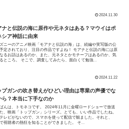
2024.11.30
アナと伝説の海に原作や元ネタはある？マウイはポ
ネシア神話に由来
ズニーのアニメ映画「モアナと伝説の海」は、続編や実写版の公
予定されており、注目の作品ですよね！ モアナと伝説の海には原
なるお話はあるのか、また、元ネタとかモチーフはあるのか、気
るところ。 そこで、調査してみたら、面白くて勉強...
2024.11.22
ップガンの吹き替えがひどい理由は専業の声優でな
から？本当に下手なのか
ばんは、トモネコです。 2024年11月に金曜ロードショーで放送
た、映画「トップガン」シリーズ。とても、いい作品でしたね。
テレビがないので、スマホを使って配信で観ました。それと、
Sで視聴者の熱狂を知ることができました。 そ...