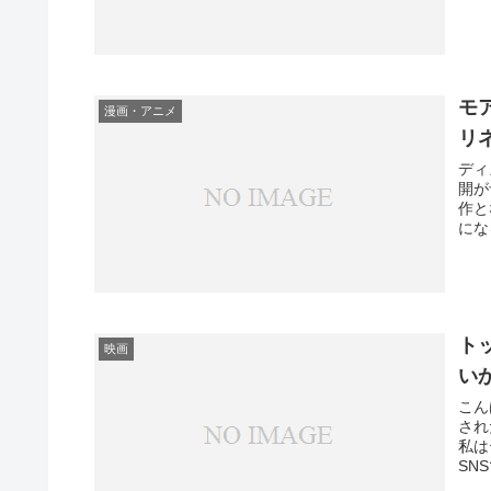
モ
漫画・アニメ
リ
ディ
開が
作と
にな
ト
映画
い
こん
され
私は
SN