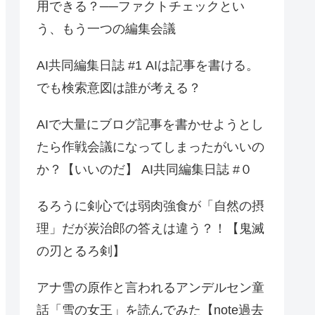
用できる？──ファクトチェックとい
う、もう一つの編集会議
AI共同編集日誌 #1 AIは記事を書ける。
でも検索意図は誰が考える？
AIで大量にブログ記事を書かせようとし
たら作戦会議になってしまったがいいの
か？【いいのだ】 AI共同編集日誌 #０
るろうに剣心では弱肉強食が「自然の摂
理」だが炭治郎の答えは違う？！【鬼滅
の刃とるろ剣】
アナ雪の原作と言われるアンデルセン童
話「雪の女王」を読んでみた【note過去