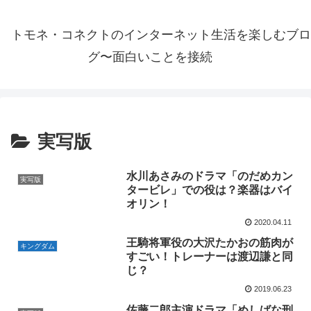
トモネ・コネクトのインターネット生活を楽しむブロ
グ〜面白いことを接続
実写版
水川あさみのドラマ「のだめカン
実写版
タービレ」での役は？楽器はバイ
オリン！
2020.04.11
王騎将軍役の大沢たかおの筋肉が
キングダム
すごい！トレーナーは渡辺謙と同
じ？
2019.06.23
佐藤二郎主演ドラマ「めしばな刑